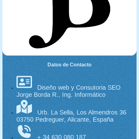
Datos de Contacto
Diseño web y Consutoria SEO
Jorge Borda R., Ing. Informático
Urb. La Sella, Los Almendros 36
03750 Pedreguer, Alicante, España
+ 34 630 080 187