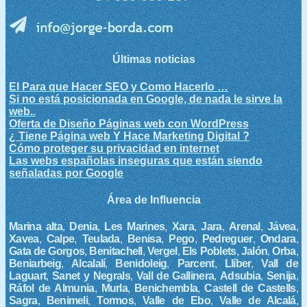
Últimas noticias
El Para que Hacer SEO y Como Hacerlo …
Si no está posicionada en Google, de nada le sirve la
web..
Oferta de Diseño Páginas web con WordPress
¿ Tiene Página web Y Hace Marketing Digital ?
Cómo proteger su privacidad en internet
Las webs españolas inseguras que están siendo
señaladas por Google
Área de Influencia
Marina alta
,
Denia
,
Les Marines
,
Xara
,
Jara
,
Arenal
,
Jávea
,
Xavea
,
Calpe
,
Teulada
,
Benisa
,
Pego
,
Pedreguer
,
Ondara
,
Gata de Gorgos
,
Benitachell
,
Vergel
,
Els Poblets
,
Jalón
,
Orba
,
Beniarbeig
,
Alcalalí
,
Benidoleig
,
Parcent
,
Llíber
,
Vall de
Laguart
,
Sanet y Negrals
,
Vall de Gallinera
,
Adsubia
,
Senija
,
Ráfol de Almunia
,
Murla
,
Benichembla
,
Castell de Castells
,
Sagra
,
Benimeli
,
Tormos
,
Valle de Ebo
,
Valle de Alcalá
,