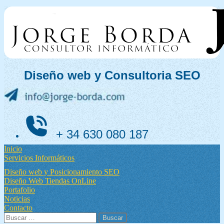
Ir
al
contenido
Diseño web y Consultoria SEO
+ 34 630 080 187
Inicio
Servicios Informáticos
Diseño web y Posicionamiento SEO
Diseño Web Tiendas OnLine
Portafolio
Noticias
Contacto
Buscar: