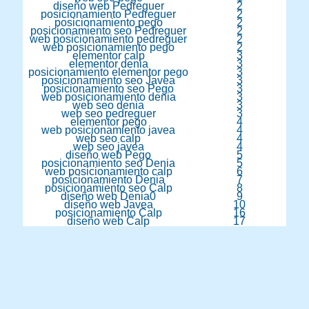
diseño web Pedreguer
2
posicionamiento Pedreguer
2
posicionamiento pego
2
posicionamiento seo Pedreguer
2
web posicionamiento pedreguer
2
web posicionamiento pego
2
elementor calp
3
elementor denia
3
posicionamiento elementor pego
3
posicionamiento seo Javea
3
posicionamiento seo Pego
3
web posicionamiento denia
3
web seo denia
3
web seo pedreguer
3
elementor pego
4
web posicionamiento javea
4
web seo calp
4
web seo javea
4
diseño web Pego
5
posicionamiento seo Denia
5
web posicionamiento calp
6
posicionamiento Denia
7
posicionamiento seo Calp
8
diseño web Denia0
9
diseño web Javea
10
posicionamiento Calp
16
diseño web Calp
17
Diseño Web ELEMENTOR
CROCOBLOCK oferta Dénia Jávea
Marinaalta