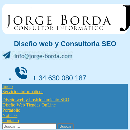
Ir
al
contenido
Diseño web y Consultoria SEO
+ 34 630 080 187
Inicio
Servicios Informáticos
Diseño web y Posicionamiento SEO
Diseño Web Tiendas OnLine
Portafolio
Noticias
Contacto
Buscar: