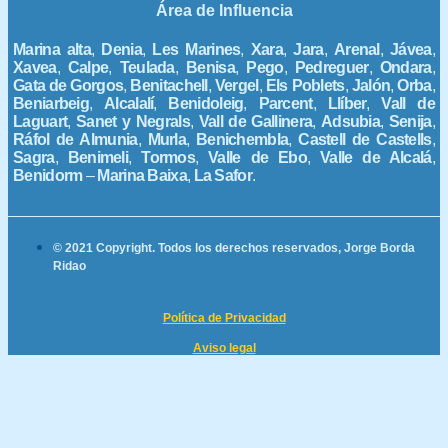
Área de Influencia
Marina alta
,
Denia
,
Les Marines
,
Xara
,
Jara
,
Arenal
,
Jávea
,
Xavea
,
Calpe
,
Teulada
,
Benisa
,
Pego
,
Pedreguer
,
Ondara
,
Gata de Gorgos
,
Benitachell
,
Vergel
,
Els Poblets
,
Jalón
,
Orba
,
Beniarbeig
,
Alcalalí
,
Benidoleig
,
Parcent
,
Llíber
,
Vall de
Laguart
,
Sanet y Negrals
,
Vall de Gallinera
,
Adsubia
,
Senija
,
Ráfol de Almunia
,
Murla
,
Benichembla
,
Castell de Castells
,
Sagra
,
Benimeli
,
Tormos
,
Valle de Ebo
,
Valle de Alcalá
,
Benidorm
–
Marina Baixa
,
La Safor
.
© 2021 Copyright. Todos los derechos reservados, Jorge Borda
Ridao
Política de Privacidad
Aviso legal