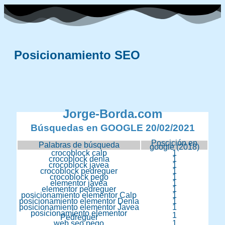
Posicionamiento SEO
Jorge-Borda.com
Búsquedas en GOOGLE 20/02/2021
Poscición en
Palabras de búsqueda
google (2018)
crocoblock calp
1
crocoblock denia
1
crocoblock javea
1
crocoblock pedreguer
1
crocoblock pego
1
elementor javea
1
elementor pedreguer
1
posicionamiento elementor Calp
1
posicionamiento elementor Denia
1
posicionamiento elementor Javea
1
posicionamiento elementor
1
Pedreguer
web seo pego
1